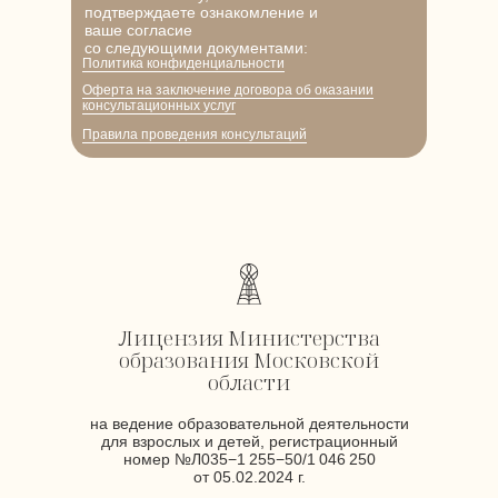
подтверждаете ознакомление и
Информация, представленная
ваше согласие
на сайте, не является публичной
со следующими документами:
офертой.
Политика конфиденциальности
Информация, представленная на
Оферта на заключение договора об оказании
данном сайте, не должна
консультационных услуг
использоваться для самостоятельной
диагностики и лечения и не может
Правила проведения консультаций
служить заменой личной консультации
врача и психотерапевта, психолога.
Использование (перепечатка)
материалов сайта возможна только
после согласования с владельцем
сайта.
Разработка сайта PopovaMila&KartSchool
Лицензия Министерства
образования Московской
области
на ведение образовательной деятельности
для взрослых и детей, регистрационный
номер №Л035−1 255−50/1 046 250
от 05.02.2024 г.