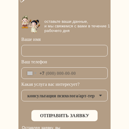
Запросы, с которыми
работаем
Адрес:
Московская область, г.
Чехов, ул. Почтовая, д. 30, каб. 005
оставьте ваши данные,
Режим работы:
будни 10:00—
и мы свяжемся с вами в течение 1
17:00, выходные 11:00-21:00 (мск).
рабочего дня
Обязательна предварительная
запись по телефону
Ваше имя
Мы на Яндекс кар
тах
ИП Попова Камила Эйнулла гызы
ИНН 272 211 958 290
Ваш телефон
ОГРНИП 321 508 100 503 158
в Межрайонной
инспекции Федеральной
налоговой службы № 23 по Московской области
+7
Какая услуга вас интересует?
Лицензия на осуществление образовательной
деятельност
и N° Л035−1 255−50/1 046 250, выданная
бессрочно Министерством образования Московской
области
Политика конфиденциальности
Оферта на заключение договора об оказании
ОТПРАВИТЬ ЗАЯВКУ
консультационных услуг
Оферта на заключение договора об оказании
Оставляя заявку, вы
информационных услуг