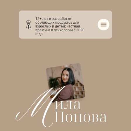
12+ лет в разработке
обучающих продуктов для
взрослых и детей; частная
практика в психологии с 2020
года
ила
Попова