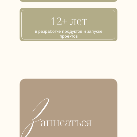
12+ лет
в разработке продуктов и запуске
проектов
дем вас
в Kart School
Pinterest
MAX
TG
VK
Об авторе
+7-977-946-39-O4
Арт-
студия
Онлайн-
kartschool@mail.ru
аписаться
обучение
Мероприятия и
Центр методологии
встречи
и маркетинга
Практикум «Ресурс»
popovamila.ru